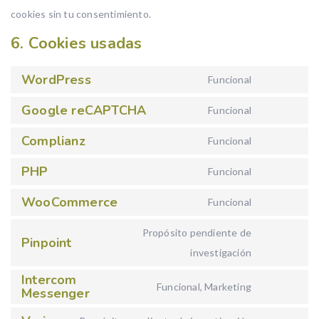
cookies sin tu consentimiento.
6. Cookies usadas
WordPress
Funcional
Consent t
Google reCAPTCHA
Funcional
Consent to
Complianz
Funcional
Consent to
PHP
Funcional
Consent to
WooCommerce
Funcional
Consent t
Propósito pendiente de
Pinpoint
Consent to
investigación
Intercom
Funcional, Marketing
Messenger
Consent t